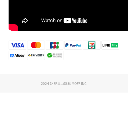
2024 © 花果山玩具 MOFF INC.