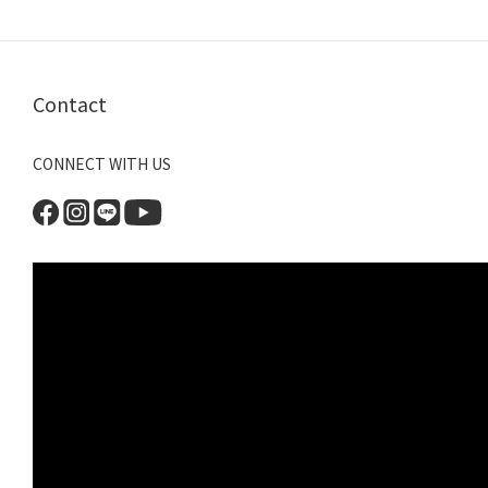
Contact
CONNECT WITH US