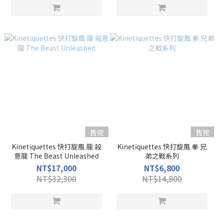
售完
售完
Kinetiquettes 快打旋風 龍 殺
Kinetiquettes 快打旋風 拳 兄
意龍 The Beast Unleashed
弟之戰系列
NT$17,000
NT$6,800
NT$32,300
NT$14,800