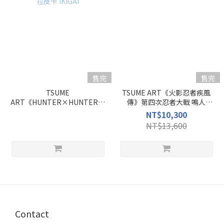
售完
售完
TSUME
TSUME ART《火影忍者疾風
ART《HUNTER×HUNTER》
傳》第四次忍者大戰 鳴人
酷拉皮卡 IKIGAI
IKIGAI
NT$10,300
NT$13,600
Contact