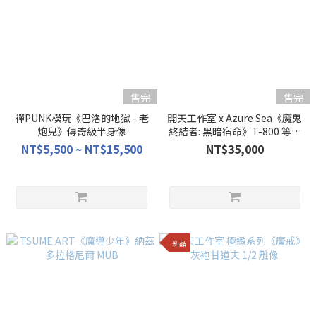
售完
售完
禪PUNK模玩《巴洛的地獄 - 老
開天工作室 x Azure Sea《魔鬼
炮兒》傳奇級半身像
終結者: 黑暗宿命》T-800 等比
硅膠半身像
NT$5,500 ~ NT$15,500
NT$35,000
新品