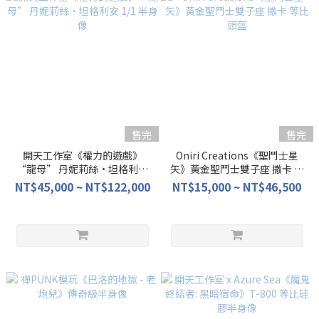
售完
售完
開天工作室《權力的遊戲》
Oniri Creations《聖鬥士星
“龍母” 丹妮莉絲·坦格利安
矢》黃金聖鬥士雙子座 撒卡 等
1/1 半身像
比頭盔
NT$45,000 ~ NT$122,000
NT$15,000 ~ NT$46,500