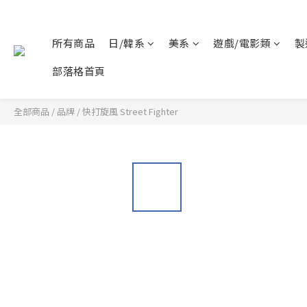
所有商品
日/韓系
美系
遊戲/電影類
製
部落格首頁
全部商品
/
品牌
/
快打旋風 Street Fighter