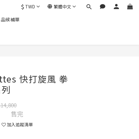
$
TWD
繁體中文
商品候補單
uettes 快打旋風 拳
系列
14,800
售完
加入追蹤清單