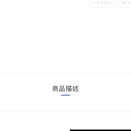
六方金剛石
閃烈
商品描述