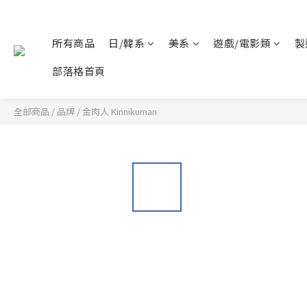
所有商品
日/韓系
美系
遊戲/電影類
製
部落格首頁
全部商品
/
品牌
/
金肉人 Kinnikuman