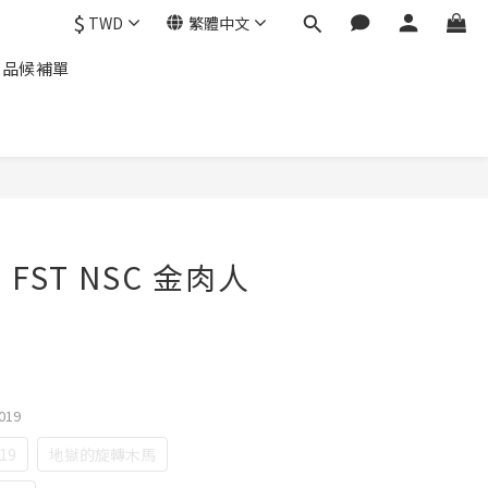
$
TWD
繁體中文
商品候補單
d FST NSC 金肉人
019
19
地獄的旋轉木馬