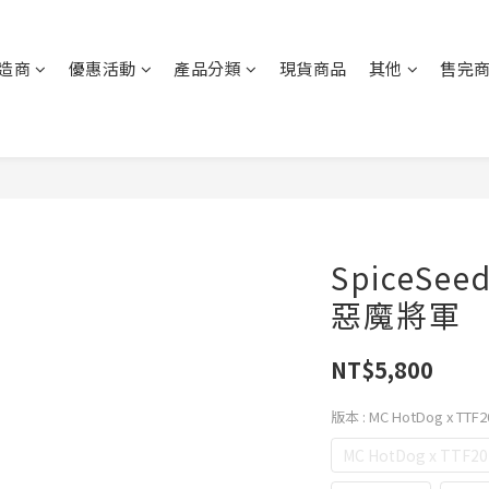
造商
優惠活動
產品分類
現貨商品
其他
售完
SpiceSee
惡魔將軍
NT$5,800
版本
: MC HotDog x TTF2
MC HotDog x TTF20