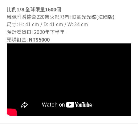
比例
1/8
全球限量
1600
個
雕像附贈整套220集火影忍者HD藍光光碟(法國版)
尺寸: H: 41 cm / D: 41 cm / W: 34 cm
預計發貨日: 2020年
下半年
預購訂金:
NT$5000