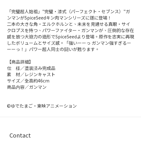
「完璧超人始祖」"完璧・漆式（パーフェクト・セブンス）"ガ
ンマンがSpiceSeedキン肉マンシリーズに遂に登場！
二本の大きな角・エルクホルンと、未来を見通せる真眼・サイ
クロプスを持つ、パワーファイター・ガンマンが、圧倒的な存在
感を放つ大迫力の造形でSpiceSeedより登場。原作を忠実に再現
したボリュームとサイズ感。「強いーーっ ガンマン強すぎるー
ーーっ！」パワー超人同士の闘いが甦ります。
【商品詳細】
仕 様／塗装済み完成品
素 材／レジンキャスト
サイズ／全高約46cm
商品内容／ガンマン
©ゆでたまご・東映アニメーション
Contact