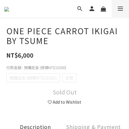
ONE PIECE CARROT IKIGAI
BY TSUME
NT$6,000
付款金額
: 預購定金 (總價NT$15200)
預購定金 (總價NT$15200)
全款
Sold Out
Add to Wishlist
Description
Shipping & Payment