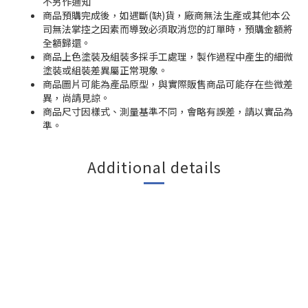
不另作通知
商品預購完成後，如遇斷(缺)貨，廠商無法生產或其他本公
司無法掌控之因素而導致必須取消您的訂單時，預購金額將
全額歸還。
商品上色塗裝及組裝多採手工處理，製作過程中產生的細微
塗裝或組裝差異屬正常現象。
商品圖片可能為產品原型，與實際販售商品可能存在些微差
異，尚請見諒。
商品尺寸因樣式、測量基準不同，會略有誤差，請以實品為
準。
Additional details