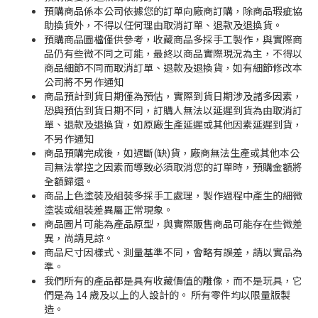
預購商品係本公司依據您的訂單向廠商訂購，除商品瑕疵協
助換貨外，不得以任何理由取消訂單、退款及退換貨。
預購商品圖檔僅供參考，收藏商品多採手工製作，與實際商
品仍有些微不同之可能，最終以商品實際現況為主，不得以
商品細節不同而取消訂單、退款及退換貨，如有細節修改本
公司將不另作通知
商品預計到貨日期僅為預估，實際到貨日期涉及諸多因素，
恐與預估到貨日期不同，訂購人無法以延遲到貨為由取消訂
單、退款及退換貨，如原廠生產延遲或其他因素延遲到貨，
不另作通知
商品預購完成後，如遇斷(缺)貨，廠商無法生產或其他本公
司無法掌控之因素而導致必須取消您的訂單時，預購金額將
全額歸還。
商品上色塗裝及組裝多採手工處理，製作過程中產生的細微
塗裝或組裝差異屬正常現象。
商品圖片可能為產品原型，與實際販售商品可能存在些微差
異，尚請見諒。
商品尺寸因樣式、測量基準不同，會略有誤差，請以實品為
準。
我們所有的產品都是具有收藏價值的雕像，而不是玩具，它
們是為 14 歲及以上的人設計的。 所有零件均以限量版製
造。