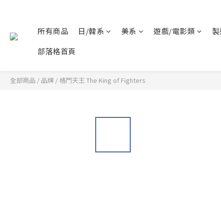
所有商品
日/韓系
美系
遊戲/電影類
製
部落格首頁
全部商品
/
品牌
/
格鬥天王 The King of Fighters