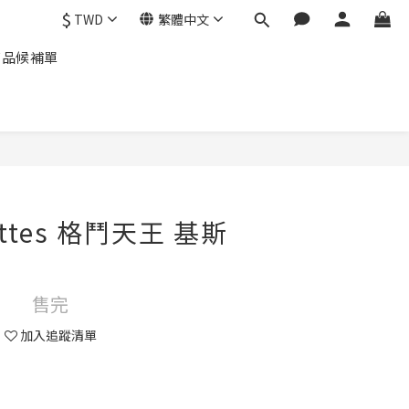
$
TWD
繁體中文
商品候補單
uettes 格鬥天王 基斯
售完
加入追蹤清單