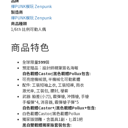
品牌
禪PUNK模玩 Zenpunk
製造商
禪PUNK模玩 Zenpunk
商品種類
1/6th 比例可動人偶
商品特色
全球限量
599
個
預定贈品：設計師親筆簽名海報
白色載體Castor/黑色載體Pollux包含:
可亮燈機械頭, 半機械化可動素體
配件: 工裝短袖上衣, 工裝短褲, 雨衣
激光傘, 工裝包, 腰封, 槍套
武器: 脇差(小刀), 霰彈槍, 沖鋒槍, 手槍
手榴彈*4, 消音器, 霰彈槍子彈*5
白色載體Castor+/黑色載體Pollux+包含:
白色載體Castor/黑色載體Pollux
獨家版頭雕，含面具1副，匕首1把
黑白雙載體獨家版套裝包含: