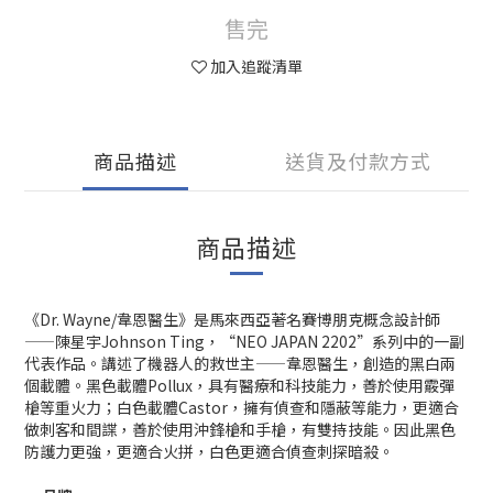
售完
加入追蹤清單
商品描述
送貨及付款方式
商品描述
《Dr. Wayne/韋恩醫生》是馬來西亞著名賽博朋克概念設計師
——陳星宇Johnson Ting，“NEO JAPAN 2202”系列中的一副
代表作品。講述了機器人的救世主——韋恩醫生，創造的黑白兩
個載體。黑色載體Pollux，具有醫療和科技能力，善於使用霰彈
槍等重火力；白色載體Castor，擁有偵查和隱蔽等能力，更適合
做刺客和間諜，善於使用沖鋒槍和手槍，有雙持技能。因此黑色
防護力更強，更適合火拼，白色更適合偵查刺探暗殺。