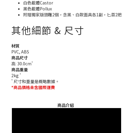
白色載體Castor
黑色載體Pollux
附贈獨家版頭雕2個，含黑、白款面具各1副，匕首2把
其他細節 & 尺寸
材質
PVC, ABS
商品尺寸
*
高: 30.0cm
商品重量
*
2kg
*
尺寸和重量是概略數據。
*商品價格未含國際運費
商品介紹