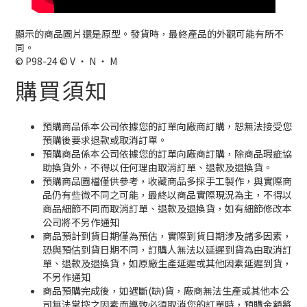
顯示的商品圖片還是原型。發貨時，最終產品的外觀可能有所不
同。
© P98-24 © V ・ N ・ M
購買須知
預購商品係本公司依據您的訂單向廠商訂購，恕無法接受您
預購後要求退款或取消訂單。
預購商品係本公司依據您的訂單向廠商訂購，除商品瑕疵協
助換貨外，不得以任何理由取消訂單、退款及退換貨。
預購商品圖檔僅供參考，收藏商品多採手工製作，與實際商
品仍有些微不同之可能，最終以商品實際現況為主，不得以
商品細節不同而取消訂單、退款及退換貨，如有細節修改本
公司將不另作通知
商品預計到貨日期僅為預估，實際到貨日期涉及諸多因素，
恐與預估到貨日期不同，訂購人無法以延遲到貨為由取消訂
單、退款及退換貨，如原廠生產延遲或其他因素延遲到貨，
不另作通知
商品預購完成後，如遇斷(缺)貨，廠商無法生產或其他本公
司無法掌控之因素而導致必須取消您的訂單時，預購金額將